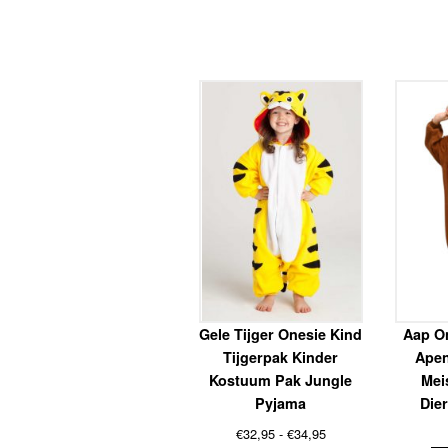
Gele Tijger Onesie Kind
Aap O
Tijgerpak Kinder
Apen
Kostuum Pak Jungle
Mei
Pyjama
Die
Prijsklasse:
€
32,95
-
€
34,95