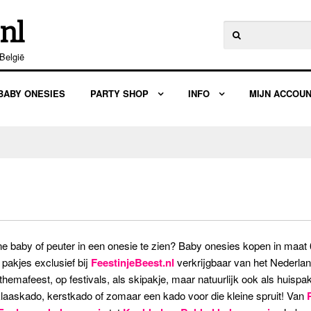
nl
Zoeken
naar:
België
BABY ONESIES
PARTY SHOP
INFO
MIJN ACCOU
ine baby of peuter in een onesie te zien? Baby onesies kopen in maat
pakjes exclusief bij
FeestinjeBeest.nl
verkrijgbaar van het Nederla
hemafeest, op festivals, als skipakje, maar natuurlijk ook als huis
laaskado, kerstkado of zomaar een kado voor die kleine spruit! Van