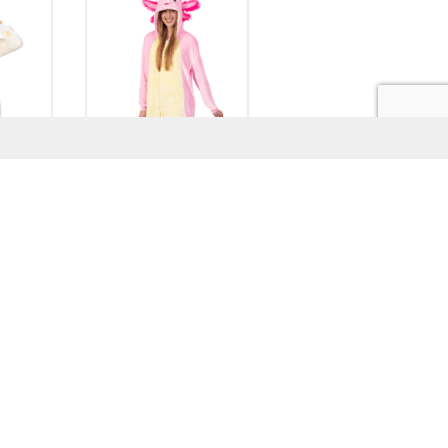
e Lama
Axolotl Onesie
eige
Kinderen Salamander
spak
Pak Roze Vis Kostuum
n
Pyjama
Prijsklasse:
Prijsklasse:
,95
€
32,95
-
€
34,95
€32,95
€32,95
tot
tot
€34,95
€34,95