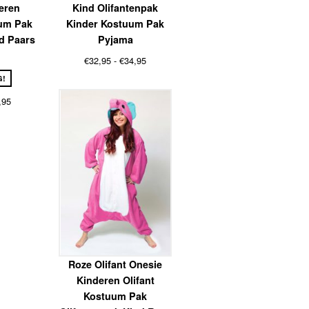
eren
Kind Olifantenpak
um Pak
Kinder Kostuum Pak
d Paars
Pyjama
Prijsklasse:
€
32,95
-
€
34,95
€32,95
G!
tot
Prijsklasse:
€34,95
,95
€24,95
tot
€27,95
Roze Olifant Onesie
Kinderen Olifant
Kostuum Pak