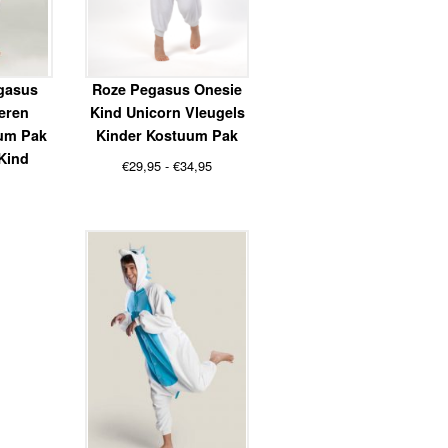
gasus
Roze Pegasus Onesie
eren
Kind Unicorn Vleugels
um Pak
Kinder Kostuum Pak
Kind
Prijsklasse:
€
29,95
-
€
34,95
€29,95
tot
€34,95