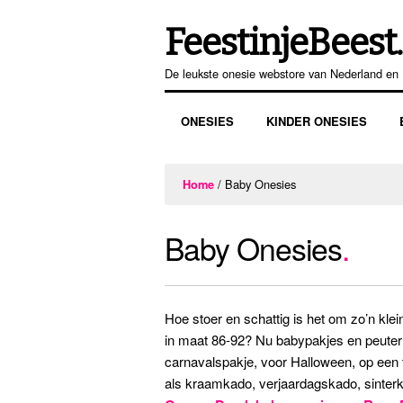
FeestinjeBeest.
Ga
Ga
door
direct
De leukste onesie webstore van Nederland en 
naar
naar
navigatie
de
ONESIES
KINDER ONESIES
inhoud
/ Baby Onesies
Home
Baby Onesies
Hoe stoer en schattig is het om zo’n kle
in maat 86-92? Nu babypakjes en peuter 
carnavalspakje, voor Halloween, op een t
als kraamkado, verjaardagskado, sinterk