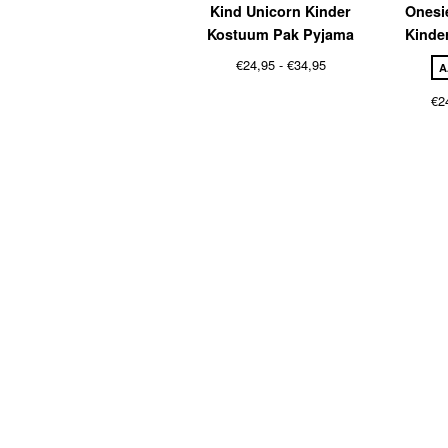
Kind Unicorn Kinder
Onesi
Kostuum Pak Pyjama
Kinde
Prijsklasse:
€
24,95
-
€
34,95
A
€24,95
€
2
tot
€34,95