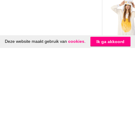
tot
€34,95
Deze website maakt gebruik van
cookies
.
Ik ga akkoord
Alpaca Onesi
Pak Bruin B
Kostuum Hui
Kindere
€
32,95
-
€
34