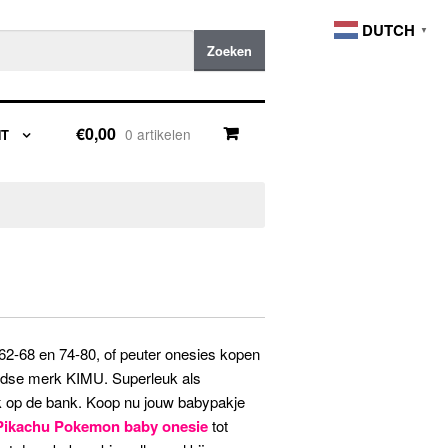
DUTCH
▼
Zoeken
€0,00
0 artikelen
NT
 62-68 en 74-80, of peuter onesies kopen
ndse merk KIMU. Superleuk als
pak op de bank. Koop nu jouw babypakje
Pikachu Pokemon baby onesie
tot