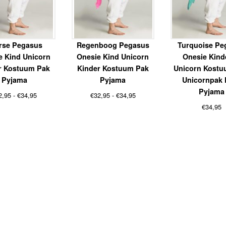
rse Pegasus
Regenboog Pegasus
Turquoise Pe
e Kind Unicorn
Onesie Kind Unicorn
Onesie Kind
r Kostuum Pak
Kinder Kostuum Pak
Unicorn Kostu
Pyjama
Pyjama
Unicornpak 
Pyjama
Prijsklasse:
Prijsklasse:
2,95
-
€
34,95
€
32,95
-
€
34,95
€32,95
€32,95
€
34,95
tot
tot
€34,95
€34,95