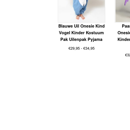
Blauwe Uil Onesie Kind
Paa
Vogel Kinder Kostuum
Onesi
Pak Uilenpak Pyjama
Kinde
Prijsklasse:
€
29,95
-
€
34,95
€29,95
€
3
tot
€34,95