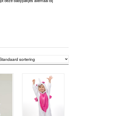
opt deze babypakjes allemaal bij