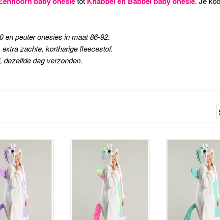
Eenhoorn baby onesie
tot
Knabbel en Babbel baby onesie
. Je ko
0 en peuter onesies in maat 86-92.
extra zachte, kortharige fleecestof.
, dezelfde dag verzonden.