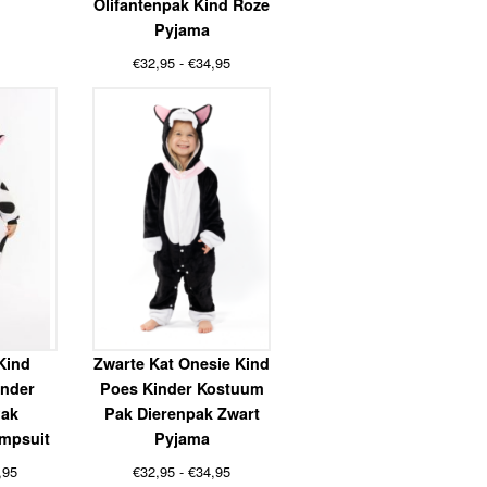
Olifantenpak Kind Roze
Pyjama
Prijsklasse:
€
32,95
-
€
34,95
€32,95
tot
€34,95
Kind
Zwarte Kat Onesie Kind
inder
Poes Kinder Kostuum
Pak
Pak Dierenpak Zwart
umpsuit
Pyjama
Prijsklasse:
Prijsklasse:
,95
€
32,95
-
€
34,95