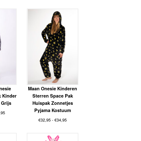
€29,95
€32,95
tot
tot
€34,95
€34,95
nesie
Maan Onesie Kinderen
 Kinder
Sterren Space Pak
Grijs
Huispak Zonnetjes
Pyjama Kostuum
Prijsklasse:
,95
€32,95
Prijsklasse:
€
32,95
-
€
34,95
tot
€32,95
€34,95
tot
€34,95