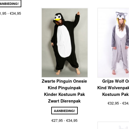
€32,95
ANBIEDING!
tot
Prijsklasse:
€34,95
1,95
-
€
34,95
€31,95
tot
€34,95
Zwarte Pinguin Onesie
Grijze Wolf O
Kind Pinguinpak
Kind Wolvenpak
Kinder Kostuum Pak
Kostuum Pak 
Zwart Dierenpak
€
32,95
-
€
34
AANBIEDING!
Prijsklasse:
€
27,95
-
€
34,95
€27,95