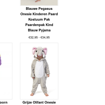
Blauwe Pegasus
Onesie Kinderen Paard
Kostuum Pak
Paardenpak Kind
Blauw Pyjama
Prijsklasse:
€
32,95
-
€
34,95
€32,95
tot
€34,95
oorn
Grijze Olifant Onesie