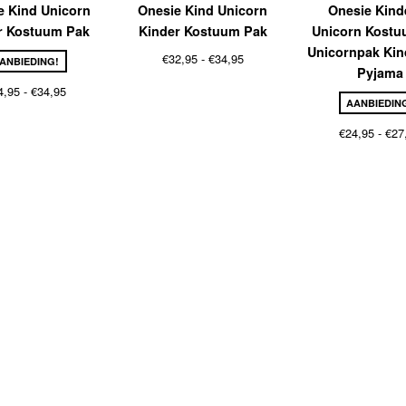
e Kind Unicorn
Onesie Kind Unicorn
Onesie Kind
r Kostuum Pak
Kinder Kostuum Pak
Unicorn Kostu
Unicornpak Kin
Prijsklasse:
€
32,95
-
€
34,95
ANBIEDING!
Pyjama
€32,95
Prijsklasse:
4,95
-
€
34,95
tot
AANBIEDIN
€24,95
€34,95
tot
€
24,95
-
€
27
€34,95