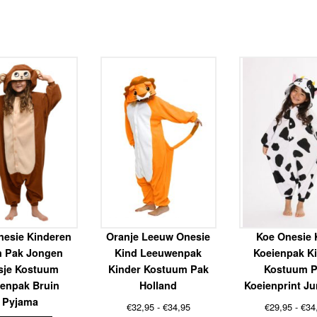
nesie Kinderen
Oranje Leeuw Onesie
Koe Onesie 
 Pak Jongen
Kind Leeuwenpak
Koeienpak K
sje Kostuum
Kinder Kostuum Pak
Kostuum 
renpak Bruin
Holland
Koeienprint J
Pyjama
Prijsklasse:
€
32,95
-
€
34,95
€
29,95
-
€
34