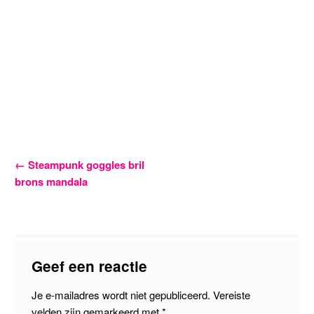
Bericht
←
Steampunk goggles bril
brons mandala
navigatie
Geef een reactie
Je e-mailadres wordt niet gepubliceerd.
Vereiste
velden zijn gemarkeerd met
*