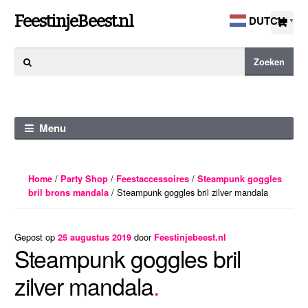
Ga
Ga
FeestinjeBeest.nl
DUTCH
▼
door
direct
naar
naar
Zoeken
Zoeken
navigatie
de
naar:
inhoud
Menu
/
/
/
Home
Party Shop
Feestaccessoires
Steampunk goggles
/ Steampunk goggles bril zilver mandala
bril brons mandala
Gepost op
door
25 augustus 2019
Feestinjebeest.nl
Steampunk goggles bril
zilver mandala