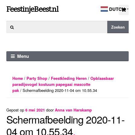
Ga
Ga
FeestinjeBeest.nl
DUTCH
▼
door
direct
naar
naar
Zoeken
Zoeken
navigatie
de
naar:
inhoud
Menu
/
/
/
Home
Party Shop
Feestkleding Heren
Opblaasbaar
paradijsvogel kostuum papegaai mascotte
/ Schermafbeelding 2020-11-04 om 10.55.34
pak
Gepost op
door
6 mei 2021
Anna van Harskamp
Schermafbeelding 2020-11-
04 om 10.55.34