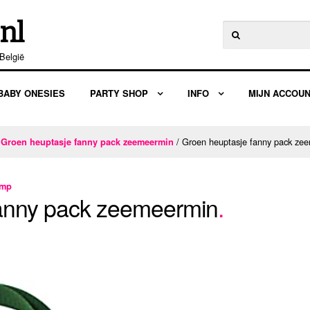
nl
Zoeken
naar:
België
BABY ONESIES
PARTY SHOP
INFO
MIJN ACCOU
/
/ Groen heuptasje fanny pack ze
Groen heuptasje fanny pack zeemeermin
amp
fanny pack zeemeermin