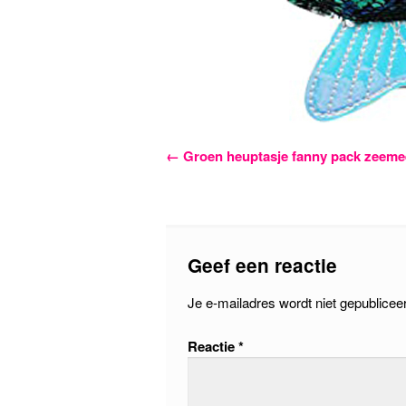
Bericht
←
Groen heuptasje fanny pack zeem
navigatie
Geef een reactie
Je e-mailadres wordt niet gepublicee
Reactie
*