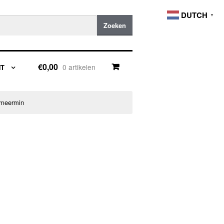
DUTCH
▼
Zoeken
€0,00
0 artikelen
NT
emeermin