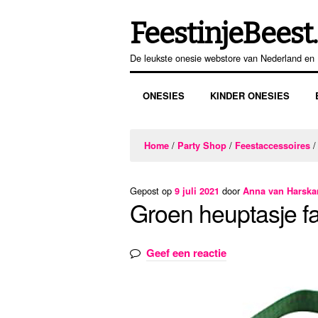
FeestinjeBeest.
Ga
Ga
door
direct
De leukste onesie webstore van Nederland en 
naar
naar
navigatie
de
ONESIES
KINDER ONESIES
inhoud
/
/
Home
Party Shop
Feestaccessoires
Gepost op
door
9 juli 2021
Anna van Harsk
Groen heuptasje 
Geef een reactie