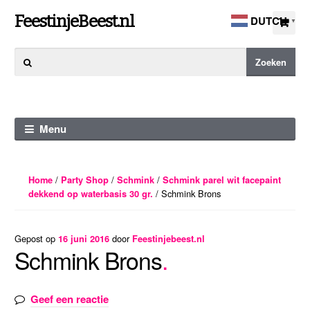
Ga
Ga
FeestinjeBeest.nl
DUTCH
▼
door
direct
naar
naar
Zoeken
Zoeken
navigatie
de
naar:
inhoud
Menu
/
/
/
Home
Party Shop
Schmink
Schmink parel wit facepaint
/ Schmink Brons
dekkend op waterbasis 30 gr.
Gepost op
door
16 juni 2016
Feestinjebeest.nl
Schmink Brons
Geef een reactie