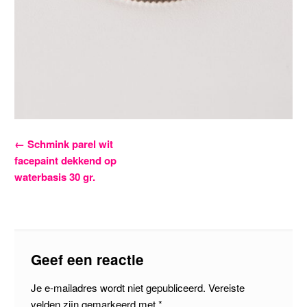
Bericht
←
Schmink parel wit
facepaint dekkend op
navigatie
waterbasis 30 gr.
Geef een reactie
Je e-mailadres wordt niet gepubliceerd.
Vereiste
velden zijn gemarkeerd met
*