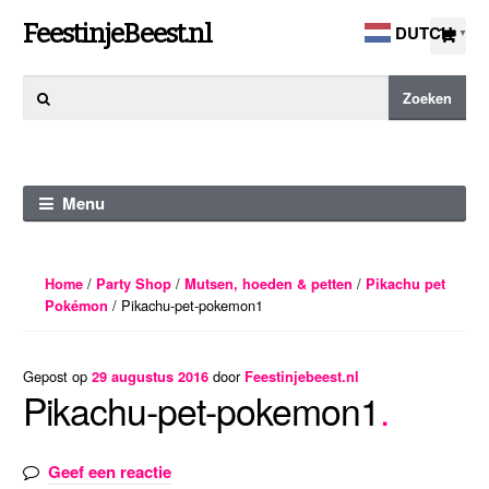
Ga
Ga
FeestinjeBeest.nl
DUTCH
▼
door
direct
naar
naar
Zoeken
Zoeken
navigatie
de
naar:
inhoud
Menu
/
/
/
Home
Party Shop
Mutsen, hoeden & petten
Pikachu pet
/ Pikachu-pet-pokemon1
Pokémon
Gepost op
door
29 augustus 2016
Feestinjebeest.nl
Pikachu-pet-pokemon1
Geef een reactie