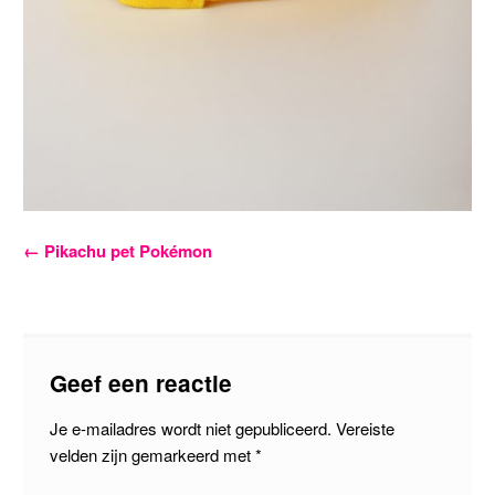
Bericht
←
Pikachu pet Pokémon
navigatie
Geef een reactie
Je e-mailadres wordt niet gepubliceerd.
Vereiste
velden zijn gemarkeerd met
*