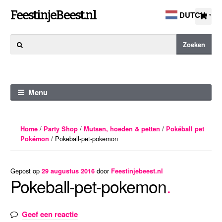
Ga
Ga
FeestinjeBeest.nl
DUTCH
▼
door
direct
naar
naar
Zoeken
Zoeken
navigatie
de
naar:
inhoud
Menu
/
/
/
Home
Party Shop
Mutsen, hoeden & petten
Pokéball pet
/ Pokeball-pet-pokemon
Pokémon
Gepost op
door
29 augustus 2016
Feestinjebeest.nl
Pokeball-pet-pokemon
Geef een reactie