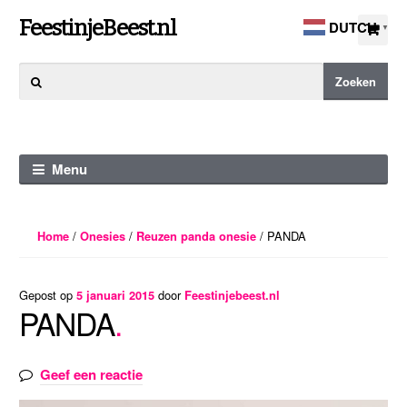
Ga
Ga
FeestinjeBeest.nl
DUTCH
▼
door
direct
naar
naar
Zoeken
Zoeken
navigatie
de
naar:
inhoud
Menu
/
/
/ PANDA
Home
Onesies
Reuzen panda onesie
Gepost op
door
5 januari 2015
Feestinjebeest.nl
PANDA
Geef een reactie