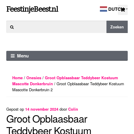
Ga
Ga
FeestinjeBeest.nl
DUTCH
▼
door
direct
naar
naar
Zoeken
Zoeken
navigatie
de
naar:
inhoud
Menu
/
/
Home
Onesies
Groot Opblaasbaar Teddybeer Kostuum
/ Groot Opblaasbaar Teddybeer Kostuum
Mascotte Donkerbruin
Mascotte Donkerbruin 2
Gepost op
door
14 november 2024
Colin
Groot Opblaasbaar
Teddybeer Kostuum