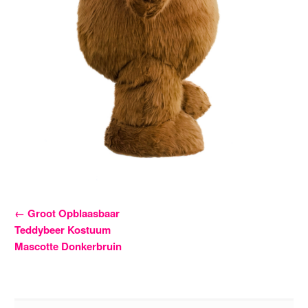
Bericht
←
Groot Opblaasbaar
Teddybeer Kostuum
navigatie
Mascotte Donkerbruin