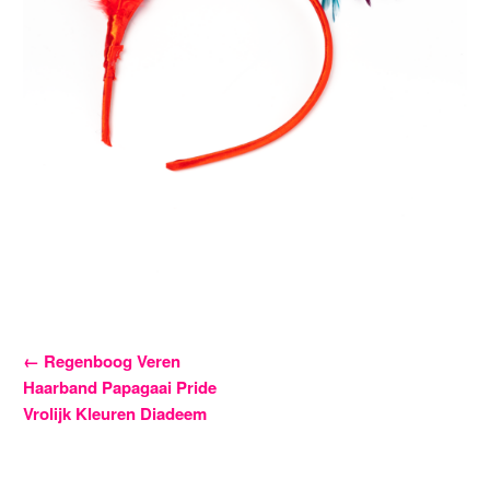
Bericht
←
Regenboog Veren
Haarband Papagaai Pride
navigatie
Vrolijk Kleuren Diadeem