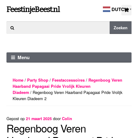
Ga
Ga
FeestinjeBeest.nl
DUTCH
▼
door
direct
naar
naar
Zoeken
Zoeken
navigatie
de
naar:
inhoud
Menu
/
/
/
Home
Party Shop
Feestaccessoires
Regenboog Veren
Haarband Papagaai Pride Vrolijk Kleuren
/ Regenboog Veren Haarband Papagaai Pride Vrolijk
Diadeem
Kleuren Diadeem 2
Gepost op
door
21 maart 2025
Colin
Regenboog Veren