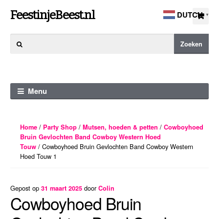
Ga
Ga
FeestinjeBeest.nl
DUTCH
▼
door
direct
naar
naar
Zoeken
Zoeken
navigatie
de
naar:
inhoud
Menu
/
/
/
Home
Party Shop
Mutsen, hoeden & petten
Cowboyhoed
Bruin Gevlochten Band Cowboy Western Hoed
/ Cowboyhoed Bruin Gevlochten Band Cowboy Western
Touw
Hoed Touw 1
Gepost op
door
31 maart 2025
Colin
Cowboyhoed Bruin