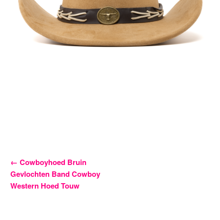
Bericht
←
Cowboyhoed Bruin
Gevlochten Band Cowboy
navigatie
Western Hoed Touw