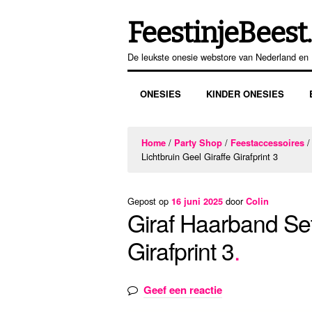
FeestinjeBeest.
Ga
Ga
door
direct
De leukste onesie webstore van Nederland en 
naar
naar
navigatie
de
ONESIES
KINDER ONESIES
inhoud
/
/
Home
Party Shop
Feestaccessoires
Lichtbruin Geel Giraffe Girafprint 3
Gepost op
door
16 juni 2025
Colin
Giraf Haarband Set
Girafprint 3
Geef een reactie