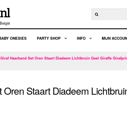
nl
Zoeken
naar:
België
BABY ONESIES
PARTY SHOP
INFO
MIJN ACCOU
/
Giraf Haarband Set Oren Staart Diadeem Lichtbruin Geel Giraffe Girafpri
 Oren Staart Diadeem Lichtbruin