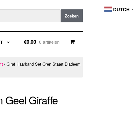
DUTCH
▼
Zoeken
€0,00
0 artikelen
NT
/ Giraf Haarband Set Oren Staart Diadeem
nt
 Geel Giraffe