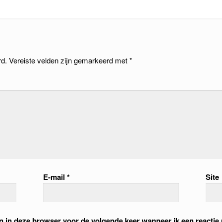
rd.
Vereiste velden zijn gemarkeerd met
*
E-mail
*
Site
an in deze browser voor de volgende keer wanneer ik een reactie 