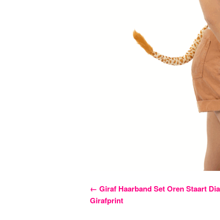
Bericht
←
Giraf Haarband Set Oren Staart Dia
Girafprint
navigatie