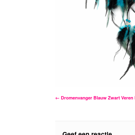
Bericht
←
Dromenvanger Blauw Zwart Veren 
navigatie
Geef een reactie