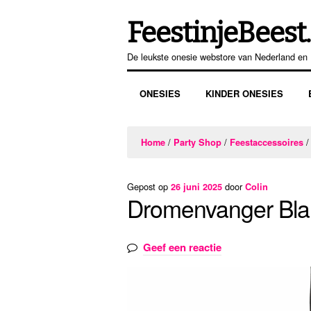
FeestinjeBeest.
Ga
Ga
door
direct
De leukste onesie webstore van Nederland en 
naar
naar
navigatie
de
ONESIES
KINDER ONESIES
inhoud
/
/
Home
Party Shop
Feestaccessoires
Gepost op
door
26 juni 2025
Colin
Dromenvanger Bla
Geef een reactie