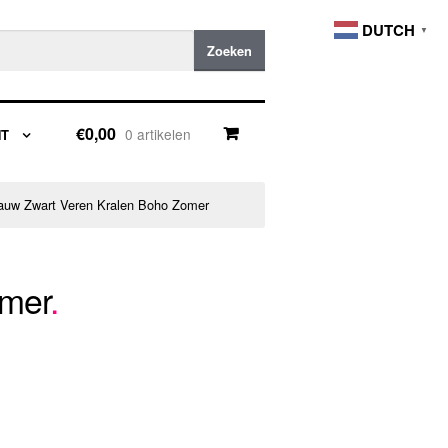
DUTCH
▼
Zoeken
€0,00
0 artikelen
NT
auw Zwart Veren Kralen Boho Zomer
omer