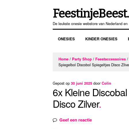
FeestinjeBeest.
Ga
Ga
door
direct
De leukste onesie webstore van Nederland en 
naar
naar
navigatie
de
ONESIES
KINDER ONESIES
inhoud
/
/
Home
Party Shop
Feestaccessoires
Spiegelbol Discobol Spiegeltjes Disco Zilve
Gepost op
door
30 juni 2025
Colin
6x Kleine Discobal
Disco Zilver
Geef een reactie