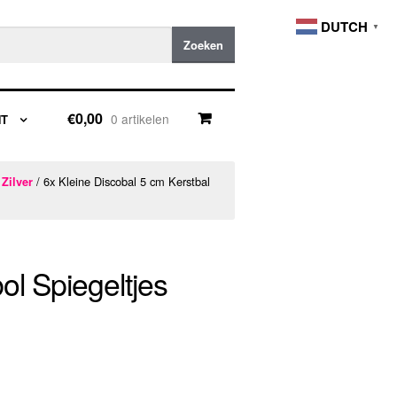
DUTCH
▼
Zoeken
€0,00
0 artikelen
NT
/ 6x Kleine Discobal 5 cm Kerstbal
Zilver
ol Spiegeltjes