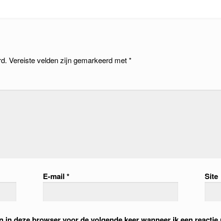
rd.
Vereiste velden zijn gemarkeerd met
*
E-mail
*
Site
an in deze browser voor de volgende keer wanneer ik een reactie 