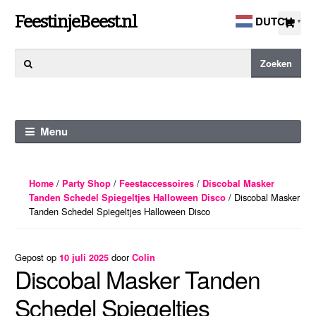
Ga
Ga
FeestinjeBeest.nl
DUTCH
▼
door
direct
naar
naar
Zoeken
Zoeken
navigatie
de
naar:
inhoud
Menu
/
/
/
Home
Party Shop
Feestaccessoires
Discobal Masker
/ Discobal Masker
Tanden Schedel Spiegeltjes Halloween Disco
Tanden Schedel Spiegeltjes Halloween Disco
Gepost op
door
10 juli 2025
Colin
Discobal Masker Tanden
Schedel Spiegeltjes