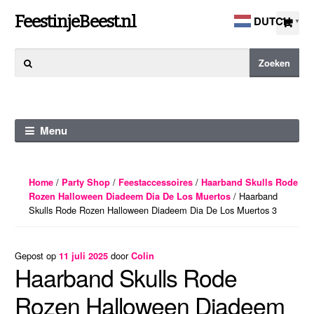
Ga
Ga
FeestinjeBeest.nl
DUTCH
▼
door
direct
naar
naar
Zoeken
Zoeken
navigatie
de
naar:
inhoud
Menu
/
/
/
Home
Party Shop
Feestaccessoires
Haarband Skulls Rode
/ Haarband
Rozen Halloween Diadeem Dia De Los Muertos
Skulls Rode Rozen Halloween Diadeem Dia De Los Muertos 3
Gepost op
door
11 juli 2025
Colin
Haarband Skulls Rode
Rozen Halloween Diadeem