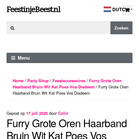
Ga
Ga
FeestinjeBeest.nl
DUTCH
▼
door
direct
naar
naar
Zoeken
Zoeken
navigatie
de
naar:
inhoud
Menu
/
/
/
Home
Party Shop
Feestaccessoires
Furry Grote Oren
/ Furry Grote Oren
Haarband Bruin Wit Kat Poes Vos Diadeem
Haarband Bruin Wit Kat Poes Vos Diadeem
Gepost op
door
17 juli 2025
Colin
Furry Grote Oren Haarband
Bruin Wit Kat Poes Vos