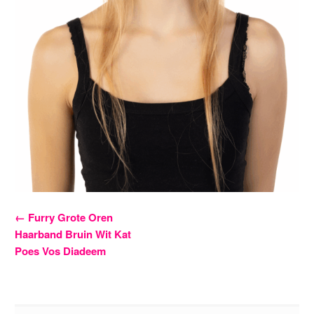
Bericht
←
Furry Grote Oren
Haarband Bruin Wit Kat
navigatie
Poes Vos Diadeem