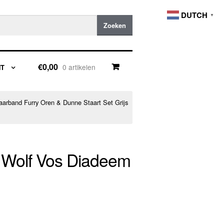
DUTCH
▼
Zoeken
€0,00
0 artikelen
NT
aarband Furry Oren & Dunne Staart Set Grijs
t Wolf Vos Diadeem