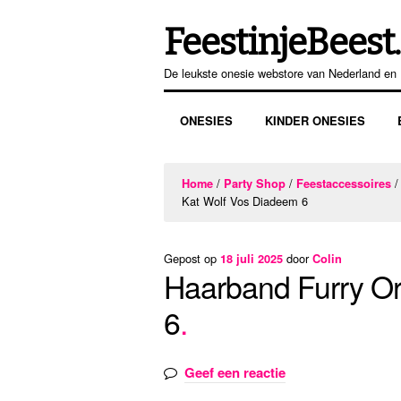
FeestinjeBeest.
Ga
Ga
door
direct
De leukste onesie webstore van Nederland en 
naar
naar
navigatie
de
ONESIES
KINDER ONESIES
inhoud
/
/
Home
Party Shop
Feestaccessoires
Kat Wolf Vos Diadeem 6
Gepost op
door
18 juli 2025
Colin
Haarband Furry Or
6
Geef een reactie