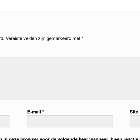
rd.
Vereiste velden zijn gemarkeerd met
*
E-mail
*
Site
an in deze browser voor de volgende keer wanneer ik een reactie 