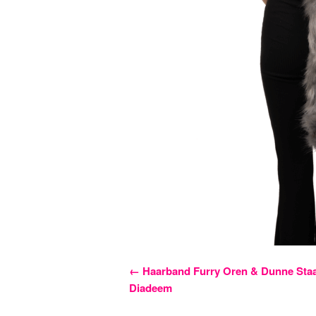
Bericht
←
Haarband Furry Oren & Dunne Staar
Diadeem
navigatie