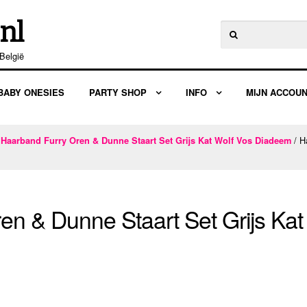
nl
Zoeken
naar:
België
BABY ONESIES
PARTY SHOP
INFO
MIJN ACCOU
/
/ H
Haarband Furry Oren & Dunne Staart Set Grijs Kat Wolf Vos Diadeem
en & Dunne Staart Set Grijs Ka