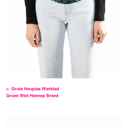
Bericht
←
Grote Heuptas Wietblad
Groen Wiet Hennep Breed
navigatie