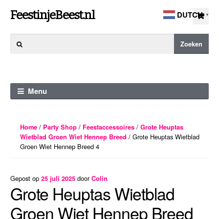
Ga
Ga
FeestinjeBeest.nl
DUTCH
▼
door
direct
naar
naar
Zoeken
Zoeken
navigatie
de
naar:
inhoud
Menu
/
/
/
Home
Party Shop
Feestaccessoires
Grote Heuptas
/ Grote Heuptas Wietblad
Wietblad Groen Wiet Hennep Breed
Groen Wiet Hennep Breed 4
Gepost op
door
25 juli 2025
Colin
Grote Heuptas Wietblad
Groen Wiet Hennep Breed