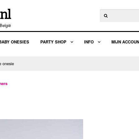
nl
Zoeken
naar:
België
BABY ONESIES
PARTY SHOP
INFO
MIJN ACCOU
e onesie
mers