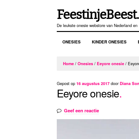
FeestinjeBeest.
Ga
Ga
door
direct
De leukste onesie webstore van Nederland en 
naar
naar
navigatie
de
ONESIES
KINDER ONESIES
inhoud
/
/
/ Eeyor
Home
Onesies
Eeyore onesie
Gepost op
door
16 augustus 2017
Diana So
Eeyore onesie
Geef een reactie