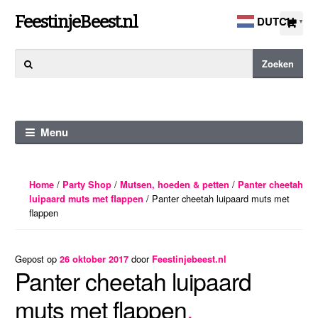
Ga
Ga
FeestinjeBeest.nl
DUTCH
▼
door
direct
naar
naar
Zoeken
Zoeken
navigatie
de
naar:
inhoud
Menu
/
/
/
Home
Party Shop
Mutsen, hoeden & petten
Panter cheetah
/ Panter cheetah luipaard muts met
luipaard muts met flappen
flappen
Gepost op
door
26 oktober 2017
Feestinjebeest.nl
Panter cheetah luipaard
muts met flappen