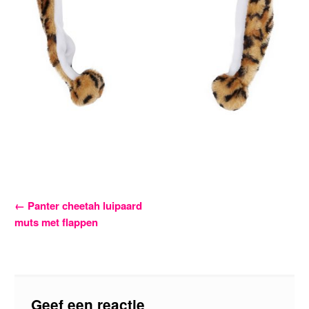
Bericht
←
Panter cheetah luipaard
muts met flappen
navigatie
Geef een reactie