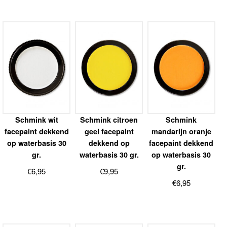
Schmink wit
Schmink citroen
Schmink
facepaint dekkend
geel facepaint
mandarijn oranje
op waterbasis 30
dekkend op
facepaint dekkend
gr.
waterbasis 30 gr.
op waterbasis 30
gr.
€
6,95
€
9,95
€
6,95