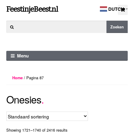
Ga
Ga
FeestinjeBeest.nl
DUTCH
▼
door
direct
naar
naar
Zoeken
Zoeken
navigatie
de
naar:
inhoud
Menu
/ Pagina 87
Home
Onesies
Showing 1721–1740 of 2416 results