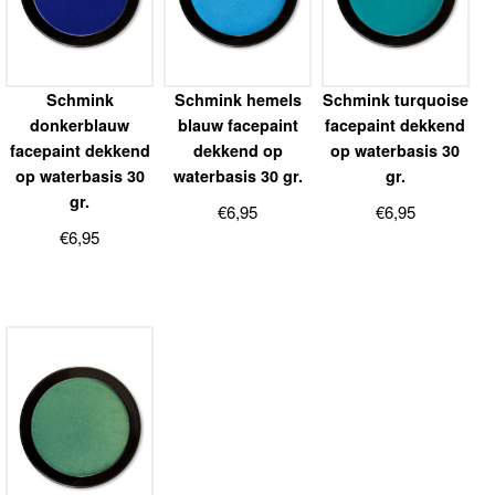
Schmink
Schmink hemels
Schmink turquoise
donkerblauw
blauw facepaint
facepaint dekkend
facepaint dekkend
dekkend op
op waterbasis 30
op waterbasis 30
waterbasis 30 gr.
gr.
gr.
€
6,95
€
6,95
€
6,95