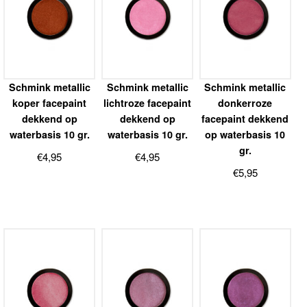
Schmink metallic
Schmink metallic
Schmink metallic
koper facepaint
lichtroze facepaint
donkerroze
dekkend op
dekkend op
facepaint dekkend
waterbasis 10 gr.
waterbasis 10 gr.
op waterbasis 10
gr.
€
4,95
€
4,95
€
5,95