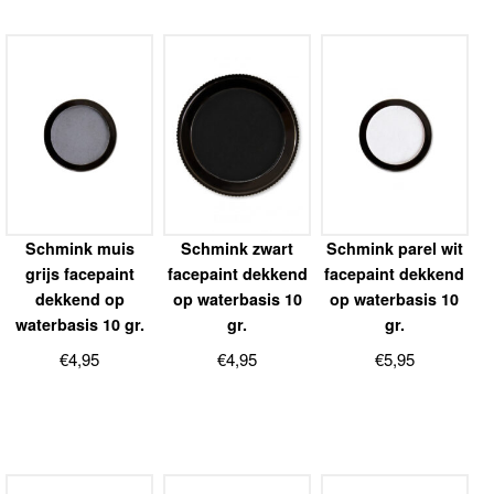
Schmink muis
Schmink zwart
Schmink parel wit
grijs facepaint
facepaint dekkend
facepaint dekkend
dekkend op
op waterbasis 10
op waterbasis 10
waterbasis 10 gr.
gr.
gr.
€
4,95
€
4,95
€
5,95