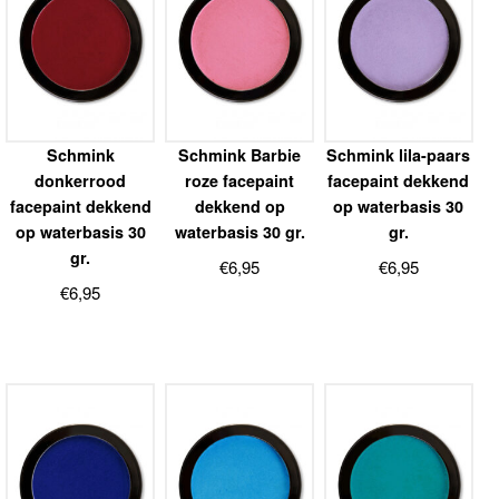
Schmink
Schmink Barbie
Schmink lila-paars
donkerrood
roze facepaint
facepaint dekkend
facepaint dekkend
dekkend op
op waterbasis 30
op waterbasis 30
waterbasis 30 gr.
gr.
gr.
€
6,95
€
6,95
€
6,95