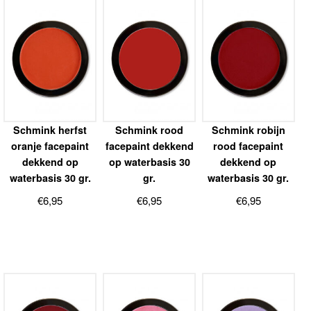
Schmink herfst
Schmink rood
Schmink robijn
oranje facepaint
facepaint dekkend
rood facepaint
dekkend op
op waterbasis 30
dekkend op
waterbasis 30 gr.
gr.
waterbasis 30 gr.
€
6,95
€
6,95
€
6,95