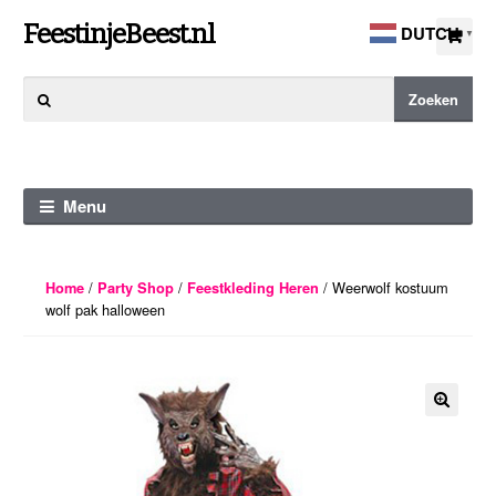
Ga
Ga
FeestinjeBeest.nl
DUTCH
▼
door
direct
naar
naar
Zoeken
Zoeken
navigatie
de
naar:
inhoud
Menu
/
/
/ Weerwolf kostuum
Home
Party Shop
Feestkleding Heren
wolf pak halloween
🔍