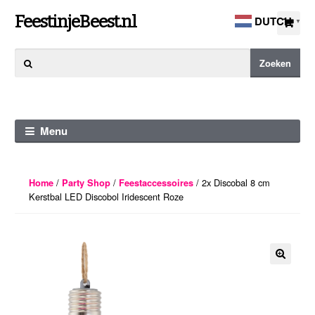
Ga
Ga
FeestinjeBeest.nl
DUTCH
▼
door
direct
naar
naar
Zoeken
Zoeken
navigatie
de
naar:
inhoud
Menu
/
/
/ 2x Discobal 8 cm
Home
Party Shop
Feestaccessoires
Kerstbal LED Discobol Iridescent Roze
🔍