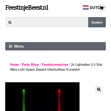
Ga
Ga
FeestinjeBeest.nl
DUTCH
▼
door
direct
naar
naar
Zoeken
Zoeken
navigatie
de
naar:
inhoud
Menu
/
/
/ 2x Lightsaber 2.0 Star
Home
Party Shop
Feestaccessoires
Wars Licht Space Zwaard Uitschuifbaar Kunststof
🔍