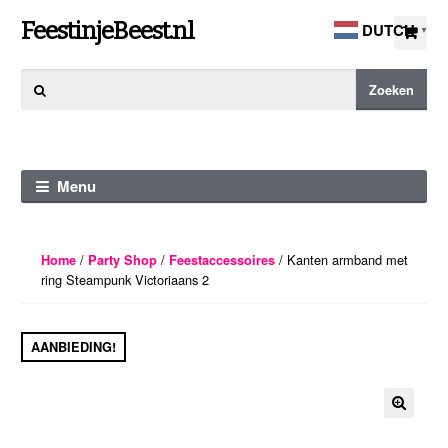
Ga
Ga
FeestinjeBeest.nl
DUTCH
▼
door
direct
naar
naar
Zoeken
Zoeken
navigatie
de
naar:
inhoud
Menu
/
/
/ Kanten armband met
Home
Party Shop
Feestaccessoires
ring Steampunk Victoriaans 2
AANBIEDING!
🔍