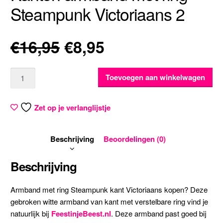
Steampunk Victoriaans 2
Oorspronkelijke
Huidige
€
16,95
€
8,95
prijs
prijs
Aantal
Toevoegen aan winkelwagen
was:
is:
Zet op je verlanglijstje
€16,95.
€8,95.
Beschrijving
Beoordelingen (0)
Beschrijving
Armband met ring Steampunk kant Victoriaans kopen? Deze
gebroken witte armband van kant met verstelbare ring vind je
natuurlijk bij
FeestinjeBeest.nl
. Deze armband past goed bij