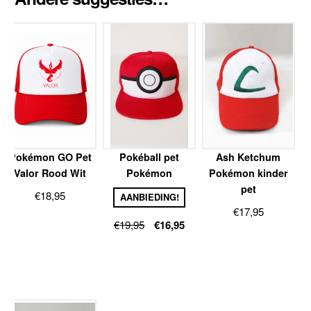
Pokémon GO Pet
Pokéball pet
Ash Ketchum
Valor Rood Wit
Pokémon
Pokémon kinder
pet
€
18,95
AANBIEDING!
€
17,95
Oorspronkelijke
Huidige
€
19,95
€
16,95
prijs
prijs
was:
is:
€19,95.
€16,95.