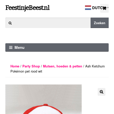
Ga
Ga
FeestinjeBeest.nl
DUTCH
▼
door
direct
naar
naar
Zoeken
Zoeken
navigatie
de
naar:
inhoud
Menu
/
/
/ Ash Ketchum
Home
Party Shop
Mutsen, hoeden & petten
Pokémon pet rood wit
🔍