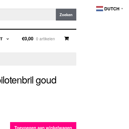
DUTCH
▼
Zoeken
€0,00
0 artikelen
NT
pilotenbril goud
Toevoegen aan winkelwagen