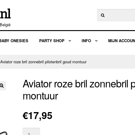
nl
Zoeken
naar:
België
BABY ONESIES
PARTY SHOP
INFO
MIJN ACCOU
 Aviator roze bril zonnebril pilotenbril goud montuur
Aviator roze bril zonnebril 
montuur
🔍
€
17,95
Aantal