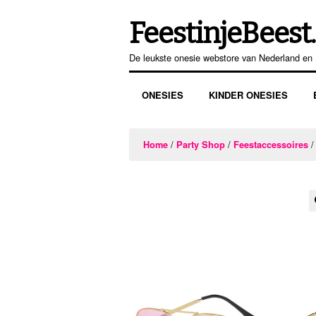
FeestinjeBeest.
Ga
Ga
door
direct
De leukste onesie webstore van Nederland en 
naar
naar
navigatie
de
ONESIES
KINDER ONESIES
inhoud
/
/
/
Home
Party Shop
Feestaccessoires