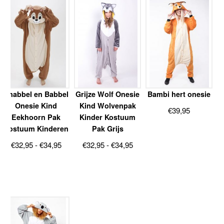
Knabbel en Babbel
Grijze Wolf Onesie
Bambi hert onesie
Onesie Kind
Kind Wolvenpak
€
39,95
Eekhoorn Pak
Kinder Kostuum
Kostuum Kinderen
Pak Grijs
Prijsklasse:
Prijsklasse:
€
32,95
-
€
34,95
€
32,95
-
€
34,95
€32,95
€32,95
tot
tot
€34,95
€34,95