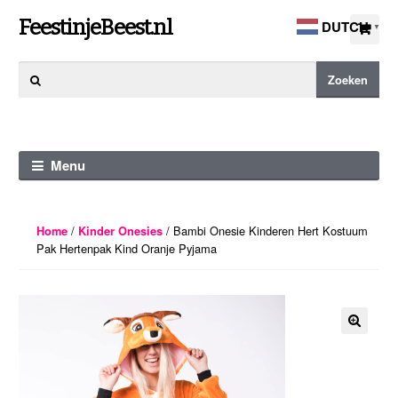
Ga
Ga
FeestinjeBeest.nl
DUTCH
▼
door
direct
naar
naar
Zoeken
Zoeken
navigatie
de
naar:
inhoud
Menu
/
/ Bambi Onesie Kinderen Hert Kostuum
Home
Kinder Onesies
Pak Hertenpak Kind Oranje Pyjama
🔍