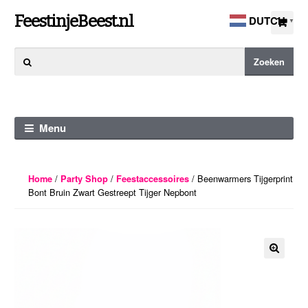
Ga
Ga
FeestinjeBeest.nl
DUTCH
▼
door
direct
naar
naar
Zoeken
Zoeken
navigatie
de
naar:
inhoud
Menu
/
/
/ Beenwarmers Tijgerprint
Home
Party Shop
Feestaccessoires
Bont Bruin Zwart Gestreept Tijger Nepbont
🔍