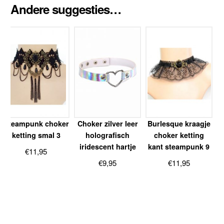
Andere suggesties…
Steampunk choker
Choker zilver leer
Burlesque kraagje
ketting smal 3
holografisch
choker ketting
iridescent hartje
kant steampunk 9
€
11,95
€
9,95
€
11,95