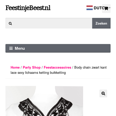
Ga
Ga
FeestinjeBeest.nl
DUTCH
▼
door
direct
naar
naar
Zoeken
Zoeken
navigatie
de
naar:
inhoud
Menu
/
/
/ Body chain zwart kant
Home
Party Shop
Feestaccessoires
lace sexy lichaams ketting buikketting
🔍