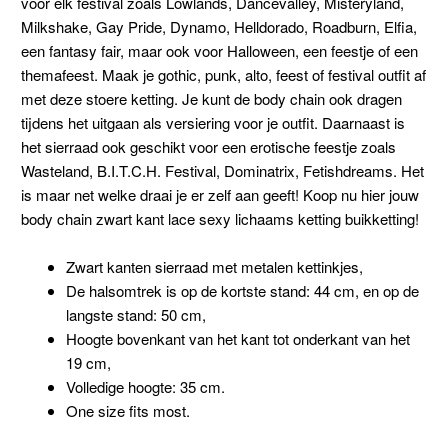
voor elk festival zoals Lowlands, Dancevalley, Misteryland,
Milkshake, Gay Pride, Dynamo, Helldorado, Roadburn, Elfia,
een fantasy fair, maar ook voor Halloween, een feestje of een
themafeest. Maak je gothic, punk, alto, feest of festival outfit af
met deze stoere ketting. Je kunt de body chain ook dragen
tijdens het uitgaan als versiering voor je outfit. Daarnaast is
het sierraad ook geschikt voor een erotische feestje zoals
Wasteland, B.I.T.C.H. Festival, Dominatrix, Fetishdreams. Het
is maar net welke draai je er zelf aan geeft! Koop nu hier jouw
body chain zwart kant lace sexy lichaams ketting buikketting!
Zwart kanten sierraad met metalen kettinkjes,
De halsomtrek is op de kortste stand: 44 cm, en op de
langste stand: 50 cm,
Hoogte bovenkant van het kant tot onderkant van het
19 cm,
Volledige hoogte: 35 cm.
One size fits most.