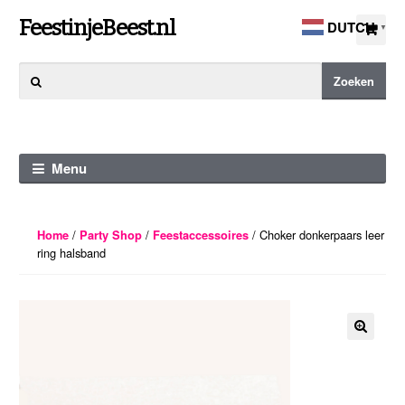
Ga
Ga
FeestinjeBeest.nl
DUTCH
▼
door
direct
naar
naar
Zoeken
Zoeken
navigatie
de
naar:
inhoud
Menu
/
/
/ Choker donkerpaars leer
Home
Party Shop
Feestaccessoires
ring halsband
🔍