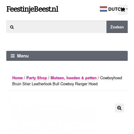
Ga
Ga
FeestinjeBeest.nl
DUTCH
▼
door
direct
naar
naar
Zoeken
Zoeken
navigatie
de
naar:
inhoud
Menu
/
/
/ Cowboyhoed
Home
Party Shop
Mutsen, hoeden & petten
Bruin Stier Leatherlook Bull Cowboy Ranger Hoed
🔍