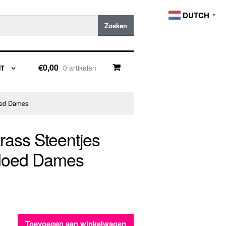
DUTCH
▼
Zoeken
€0,00
0 artikelen
NT
oed Dames
ass Steentjes
 Hoed Dames
Toevoegen aan winkelwagen