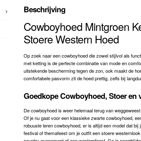
Beschrijving
Cowboyhoed Mintgroen Ke
Stoere Western Hoed
Op zoek naar een cowboyhoed die zowel stijlvol als fun
met ketting is de perfecte combinatie van mode en comfor
uitstekende bescherming tegen de zon, ook maakt de hoed
comfortabele pasvorm zit de hoed prettig, zelfs bij langdu
Goedkope Cowboyhoed, Stoer en v
De cowboyhoed is weer helemaal terug van weggeweest en 
Of je nu gaat voor een klassieke zwarte cowboyhoed, ee
robuuste leren cowboyhoed, er is altijd een model dat bij 
festival of themafeest om je outfit een stoere westernloo
country-evenement of een westernfeest. Ga je paardrijde