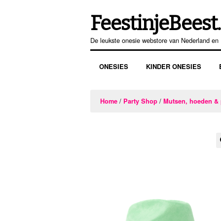
FeestinjeBeest.
Ga
Ga
door
direct
De leukste onesie webstore van Nederland en 
naar
naar
navigatie
de
ONESIES
KINDER ONESIES
inhoud
/
/
Home
Party Shop
Mutsen, hoeden & 