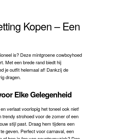
tting Kopen – Een
ctioneel is? Deze mintgroene cowboyhoed
t. Met een brede rand biedt hij
 je outfit helemaal af! Dankzij de
rig dragen.
oor Elke Gelegenheid
verlaat voorlopig het toneel ook niet!
n trendy strohoed voor de zomer of een
jouw stijl past. Draag hem tijdens een
k te geven. Perfect voor carnaval, een
n of ben je fan van countrymuziek? Dan