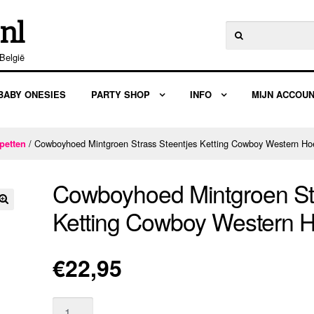
nl
Zoeken
naar:
België
BABY ONESIES
PARTY SHOP
INFO
MIJN ACCOU
/ Cowboyhoed Mintgroen Strass Steentjes Ketting Cowboy Western H
petten
Cowboyhoed Mintgroen Str
Ketting Cowboy Western
🔍
€
22,95
Aantal