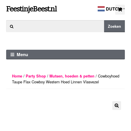
Ga
Ga
FeestinjeBeest.nl
DUTCH
▼
door
direct
naar
naar
Zoeken
Zoeken
navigatie
de
naar:
inhoud
Menu
/
/
/ Cowboyhoed
Home
Party Shop
Mutsen, hoeden & petten
Taupe Flax Cowboy Western Hoed Linnen Vlasvezel
🔍