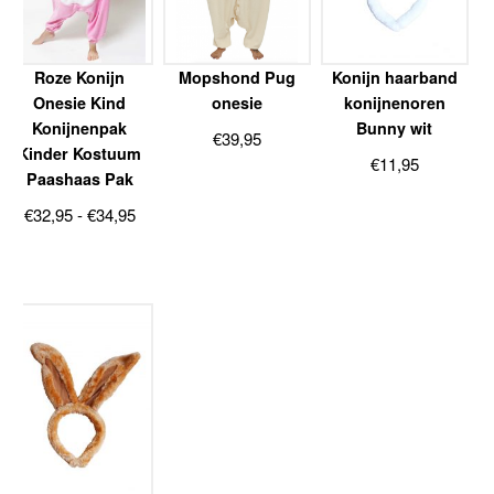
Roze Konijn
Mopshond Pug
Konijn haarband
Onesie Kind
onesie
konijnenoren
Konijnenpak
Bunny wit
€
39,95
Kinder Kostuum
€
11,95
Paashaas Pak
Prijsklasse:
€
32,95
-
€
34,95
€32,95
tot
€34,95