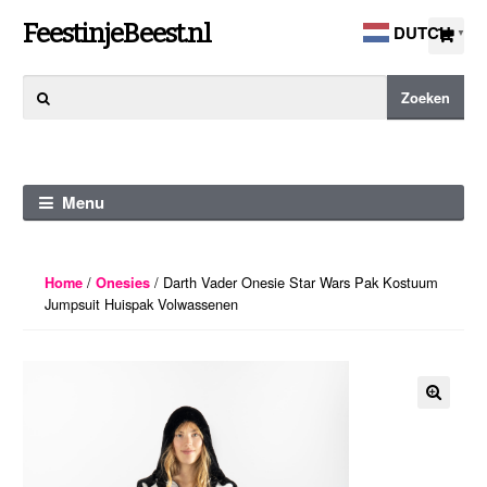
Ga
Ga
FeestinjeBeest.nl
DUTCH
▼
door
direct
naar
naar
Zoeken
Zoeken
navigatie
de
naar:
inhoud
Menu
/
/ Darth Vader Onesie Star Wars Pak Kostuum
Home
Onesies
Jumpsuit Huispak Volwassenen
🔍