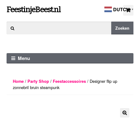
Ga
Ga
FeestinjeBeest.nl
DUTCH
▼
door
direct
naar
naar
Zoeken
Zoeken
navigatie
de
naar:
inhoud
Menu
/
/
/ Designer flip up
Home
Party Shop
Feestaccessoires
zonnebril bruin steampunk
🔍