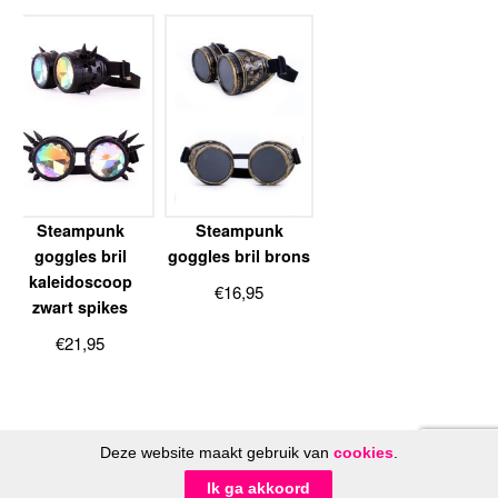
Steampunk
Steampunk
goggles bril
goggles bril brons
kaleidoscoop
€
16,95
zwart spikes
€
21,95
Deze website maakt gebruik van
cookies
.
© FeestinjeBeest.nl 2014 - 2026
Ik ga akkoord