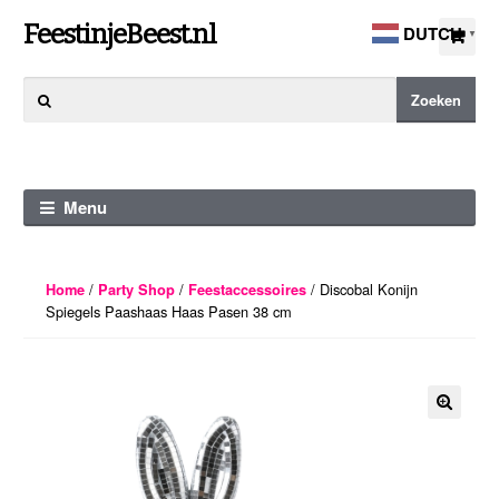
Ga
Ga
FeestinjeBeest.nl
DUTCH
▼
door
direct
naar
naar
Zoeken
Zoeken
navigatie
de
naar:
inhoud
Menu
/
/
/ Discobal Konijn
Home
Party Shop
Feestaccessoires
Spiegels Paashaas Haas Pasen 38 cm
🔍