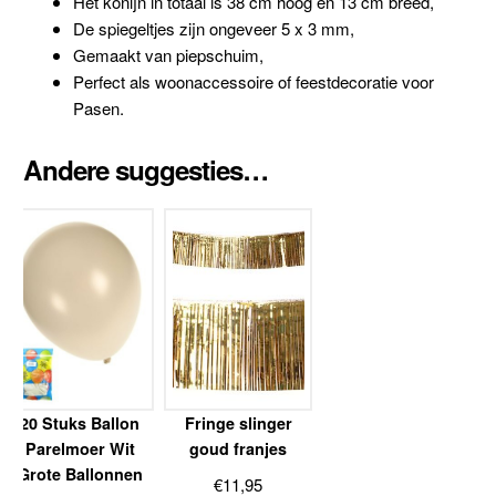
Het konijn in totaal is 38 cm hoog en 13 cm breed,
De spiegeltjes zijn ongeveer 5 x 3 mm,
Gemaakt van piepschuim,
Perfect als woonaccessoire of feestdecoratie voor
Pasen.
Andere suggesties…
20 Stuks Ballon
Fringe slinger
Parelmoer Wit
goud franjes
Grote Ballonnen
€
11,95