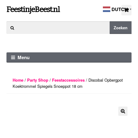
Ga
Ga
FeestinjeBeest.nl
DUTCH
▼
door
direct
naar
naar
Zoeken
Zoeken
navigatie
de
naar:
inhoud
Menu
/
/
/ Discobal Opbergpot
Home
Party Shop
Feestaccessoires
Koektrommel Spiegels Snoeppot 18 cm
🔍