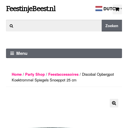
Ga
Ga
FeestinjeBeest.nl
DUTCH
▼
door
direct
naar
naar
Zoeken
Zoeken
navigatie
de
naar:
inhoud
Menu
/
/
/ Discobal Opbergpot
Home
Party Shop
Feestaccessoires
Koektrommel Spiegels Snoeppot 25 cm
🔍