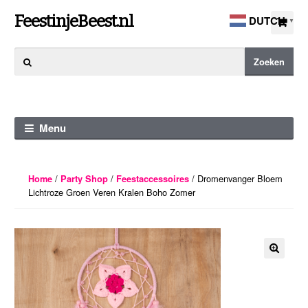
Ga
Ga
FeestinjeBeest.nl
DUTCH
▼
door
direct
naar
naar
Zoeken
Zoeken
navigatie
de
naar:
inhoud
Menu
/
/
/ Dromenvanger Bloem
Home
Party Shop
Feestaccessoires
Lichtroze Groen Veren Kralen Boho Zomer
🔍