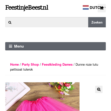
Ga
Ga
FeestinjeBeest.nl
DUTCH
▼
door
direct
naar
naar
Zoeken
Zoeken
navigatie
de
naar:
inhoud
Menu
/
/
/ Dunne roze tutu
Home
Party Shop
Feestkleding Dames
petticoat tulerok
🔍