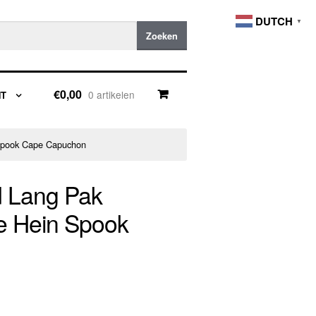
DUTCH
▼
Zoeken
€0,00
0 artikelen
NT
Spook Cape Capuchon
d Lang Pak
e Hein Spook