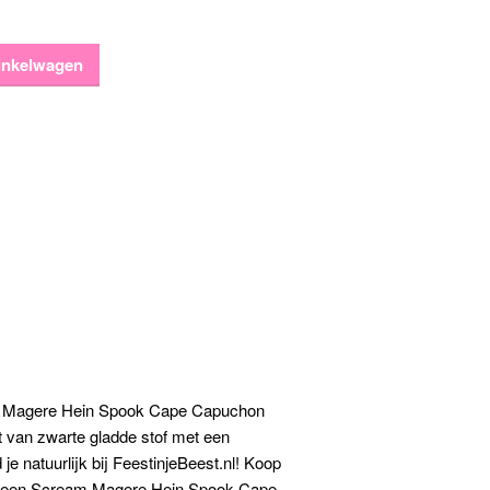
inkelwagen
m Magere Hein Spook Cape Capuchon
 van zwarte gladde stof met een
je natuurlijk bij FeestinjeBeest.nl! Koop
oween Scream Magere Hein Spook Cape