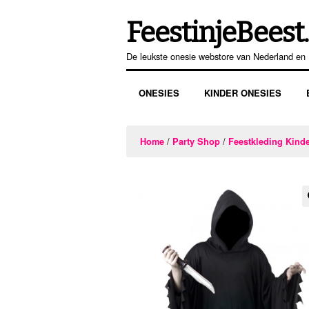
FeestinjeBeest.
Ga
Ga
door
direct
De leukste onesie webstore van Nederland en 
naar
naar
navigatie
de
ONESIES
KINDER ONESIES
inhoud
/
/
Home
Party Shop
Feestkleding Kind