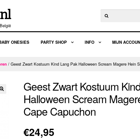
nl
Zoeken
naar:
België
BABY ONESIES
PARTY SHOP
INFO
MIJN ACCOU
/ Geest Zwart Kostuum Kind Lang Pak Halloween Scream Magere Hein 
eren
Geest Zwart Kostuum Kin
Halloween Scream Mager
🔍
Cape Capuchon
€
24,95