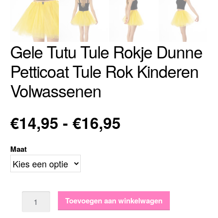
Gele Tutu Tule Rokje Dunne
Petticoat Tule Rok Kinderen
Volwassenen
Prijsklasse:
€
14,95
-
€
16,95
€14,95
Maat
tot
€16,95
Aantal
Toevoegen aan winkelwagen