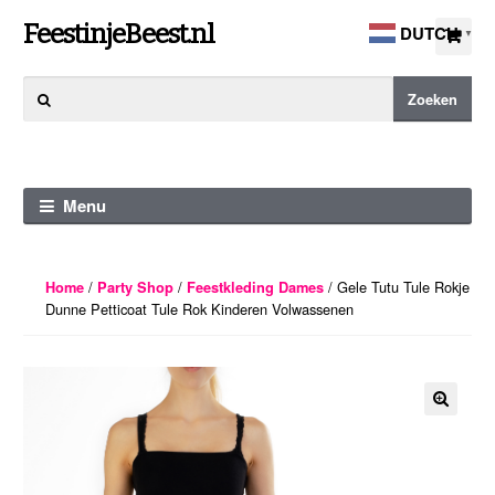
Ga
Ga
FeestinjeBeest.nl
DUTCH
▼
door
direct
naar
naar
Zoeken
Zoeken
navigatie
de
naar:
inhoud
Menu
/
/
/ Gele Tutu Tule Rokje
Home
Party Shop
Feestkleding Dames
Dunne Petticoat Tule Rok Kinderen Volwassenen
🔍