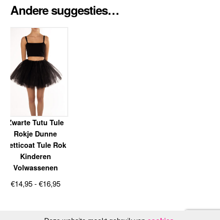
Andere suggesties…
Zwarte Tutu Tule
Rokje Dunne
Petticoat Tule Rok
Kinderen
Volwassenen
Prijsklasse:
€
14,95
-
€
16,95
€14,95
tot
€16,95