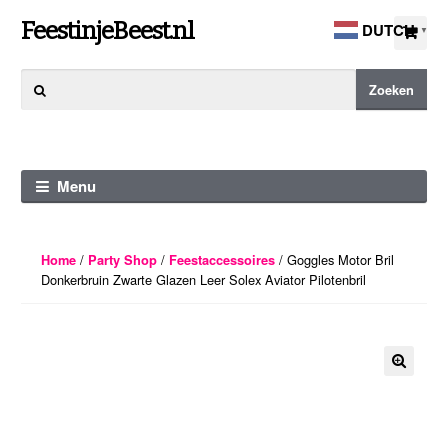
Ga
Ga
FeestinjeBeest.nl
DUTCH
▼
door
direct
naar
naar
Zoeken
Zoeken
navigatie
de
naar:
inhoud
Menu
/
/
/ Goggles Motor Bril
Home
Party Shop
Feestaccessoires
Donkerbruin Zwarte Glazen Leer Solex Aviator Pilotenbril
🔍