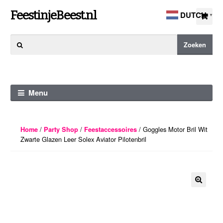
Ga
Ga
FeestinjeBeest.nl
DUTCH
▼
door
direct
naar
naar
Zoeken
Zoeken
navigatie
de
naar:
inhoud
Menu
/
/
/ Goggles Motor Bril Wit
Home
Party Shop
Feestaccessoires
Zwarte Glazen Leer Solex Aviator Pilotenbril
🔍