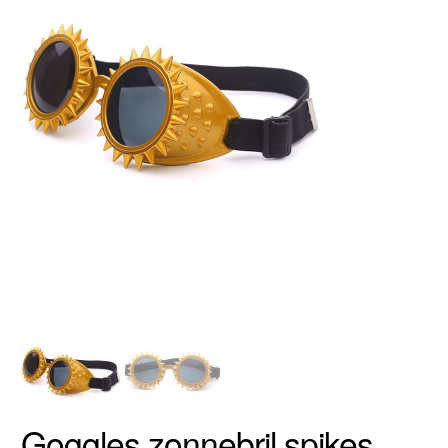
Goggles zonnebril spikes