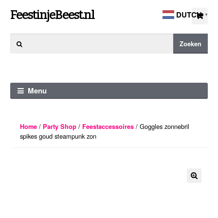
Ga
Ga
FeestinjeBeest.nl
DUTCH
▼
door
direct
naar
naar
Zoeken
Zoeken
navigatie
de
naar:
inhoud
Menu
/
/
/ Goggles zonnebril
Home
Party Shop
Feestaccessoires
spikes goud steampunk zon
🔍