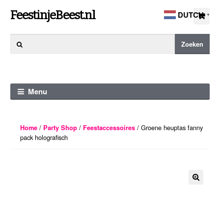
Ga
Ga
FeestinjeBeest.nl
DUTCH
▼
door
direct
naar
naar
Zoeken
Zoeken
navigatie
de
naar:
inhoud
Menu
/
/
/ Groene heuptas fanny
Home
Party Shop
Feestaccessoires
pack holografisch
🔍