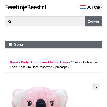
Ga
Ga
FeestinjeBeest.nl
DUTCH
▼
door
direct
naar
naar
Zoeken
Zoeken
navigatie
de
naar:
inhoud
Menu
/
/
/ Groot Opblaasbaar
Home
Party Shop
Feestkleding Dames
Koala Kostuum Roze Mascotte Opblaaspak
🔍