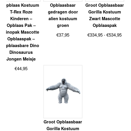
Opblaas Kostuum
Opblaasbaar
Groot Opblaasbaar
T-Rex Roze
gedragen door
Gorilla Kostuum
Kinderen –
alien kostuum
Zwart Mascotte
Opblaas Pak –
groen
Opblaaspak
Dinopak Mascotte
Prijs
€
37,95
€
334,95
-
€
534,95
Opblaaspak –
€334
Opblaasbare Dino
tot
Dinosaurus
€534
Jongen Meisje
€
44,95
Groot Opblaasbaar
Gorilla Kostuum