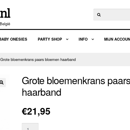
nl
Zoeken
naar:
België
BABY ONESIES
PARTY SHOP
INFO
MIJN ACCOU
 Grote bloemenkrans paars bloemen haarband
Grote bloemenkrans paar
haarband
🔍
€
21,95
Aantal