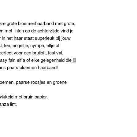
ze grote bloemenhaarband met grote,
 met linten op de achterzijde vind je
in het haar staat superleuk bij jouw
d, fee, engeltje, nymph, elfje of
ect voor een bruiloft, festival,
y fair, elfia of elke gelegenheid die jij
rans paars bloemen haarband!
bloemen, paarse roosjes en groene
ikkeld met bruin papier,
nza lint,