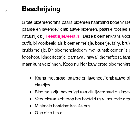
Beschrijving
Grote bloemenkrans paars bloemen haarband kopen? De
paarse en lavendel/lichtblauwe bloemen, paarse roosjes en
natuurlijk bij
FeestinjeBeest.nl
. Deze bloemenkrans voor 
outfit, bijvoorbeeld als bloemenmeisje, boselfje, fairy, brui
bruidsmeisje. Dit bloemendiadeem met kunstbloemen is perf
fotoshoot, kinderfeestje, carnaval, hawaii themafeest, fantas
maar kunt verzinnen. Koop nu hier jouw grote bloemenk
Krans met grote, paarse en lavendel/lichtblauwe 
blaadjes,
Bloemen zijn bevestigd aan dik ijzerdraad en ingew
Verstelbaar achterop het hoofd d.m.v. het rode orga
Minimale hoofdomtrek 44 cm,
One size fits all.