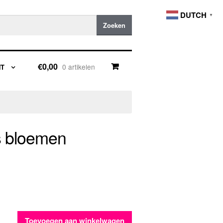
DUTCH
▼
Zoeken
€0,00
0 artikelen
NT
s bloemen
Toevoegen aan winkelwagen