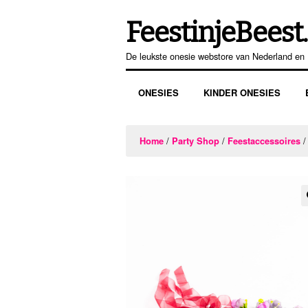
FeestinjeBeest.
Ga
Ga
door
direct
De leukste onesie webstore van Nederland en 
naar
naar
navigatie
de
ONESIES
KINDER ONESIES
inhoud
/
/
/
Home
Party Shop
Feestaccessoires